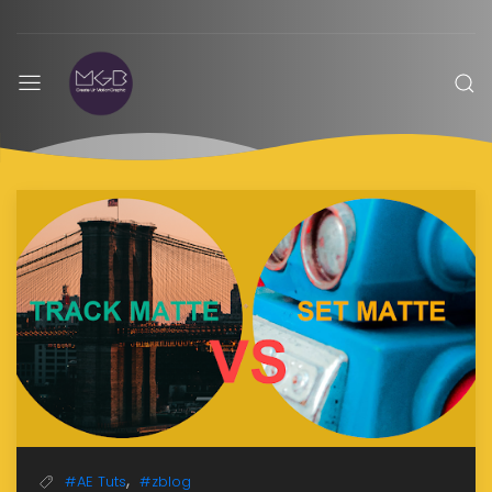
MGBoom
,
#AE Tuts
#zblog