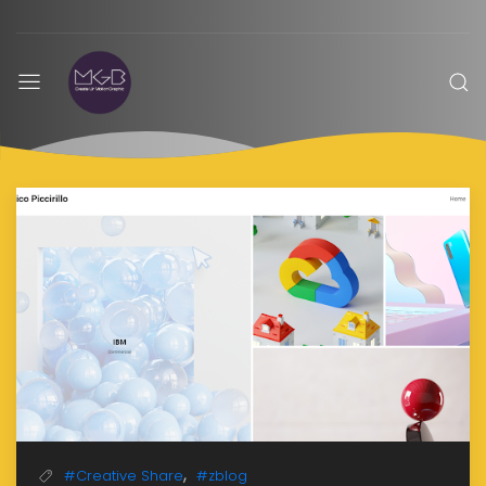
MGBoom
,
#Creative Share
#zblog