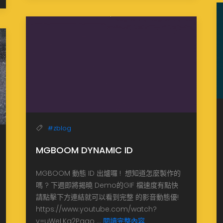
#zblog
MGBOOM DYNAMIC ID
MGBOOM 動態 ID 出爐囉 ! 想知道怎麼製作的
嗎 ? 下週即將揭曉 Demo的GIF 檔速度有點快
請點擊下方連結就可以看到完整 的影音動態優!
https://www.youtube.com/watch?
v=uWeLKq2Pqgo ...
閱讀完整內容