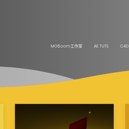
MGBoom工作室
AE TUTS
C4D