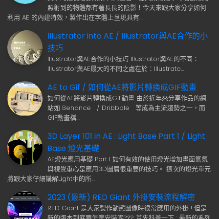
照射到的物體都有著長長的陰影！今天來跟大家分享如何
利用 AE 的內建特效，製作出在字體上呈現具有…
Illustrator into AE / Illustrator與AE合作的小
技巧
Illustrator與AE合作的小技巧 Illustrator與AE的不同：
Illustrator與AE最大的不同之處在於：Illustrato…
AE to Gif / 如何從AE將影片轉換成GIF動畫
如何從AE將影片轉換成GIF動畫 由於近年來分享作品的網
站如 Behance / Dribbble 等成為主流趨勢之一，而
GIF動畫檔…
3D Layer 101 in AE : Light Base Part 1 / Light
Base 燈光基礎
AE燈光應用基礎 Part I 如何有效的使用燈光增加畫面氣氛
與視覺重心是應用3D圖層很重要的技巧。 這次的燈光單元
將跟大家仔細講解Light中的所…
2023 (最新) RED Giant 外掛安裝流程解密
RED Giant 是大家製作動態圖像時很常應用的外掛 ! 但是
新的版本到底要怎麼安裝呢??? 首先科普一下 : 最新的系列