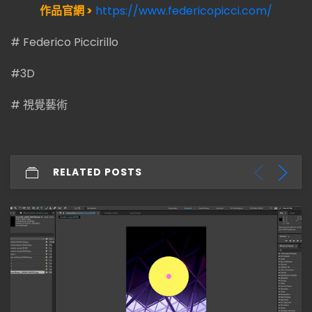
作品官網 >
https://www.federicopicci.com/
# Federico Piccirillo
#3D
# 視覺藝術
RELATED POSTS