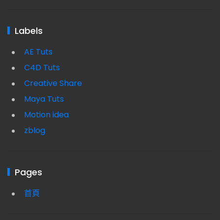
Labels
AE Tuts
C4D Tuts
Creative Share
Maya Tuts
Motion idea
zblog
Pages
首頁