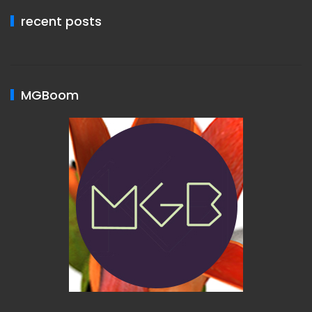
recent posts
MGBoom