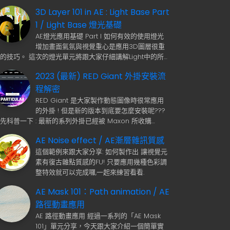
3D Layer 101 in AE : Light Base Part
1 / Light Base 燈光基礎
AE燈光應用基礎 Part I 如何有效的使用燈光
增加畫面氣氛與視覺重心是應用3D圖層很重
的技巧。 這次的燈光單元將跟大家仔細講解Light中的所…
2023 (最新) RED Giant 外掛安裝流
程解密
RED Giant 是大家製作動態圖像時很常應用
的外掛 ! 但是新的版本到底要怎麼安裝呢???
先科普一下 : 最新的系列外掛已經被 Maxon 所收購…
AE Noise effect / AE漸層雜訊質感
這個範例來跟大家分享: 如何製作出 讓視覺元
素有復古雜點質感的FU! 只要應用幾種色彩調
整特效就可以完成囉,一起來練習看看.
AE Mask 101：Path animation / AE
路徑動畫應用
AE 路徑動畫應用 經過一系列的「AE Mask
101」單元分享，今天跟大家介紹一個簡單實