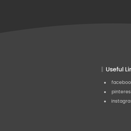
Useful Li
faceboo
pinteres
instagr