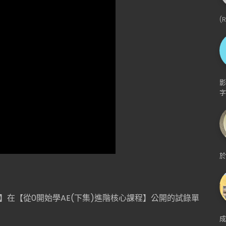
(
影
字
於
】在【從0開始學AE(下集)進階核心課程】公開的試錄單
成