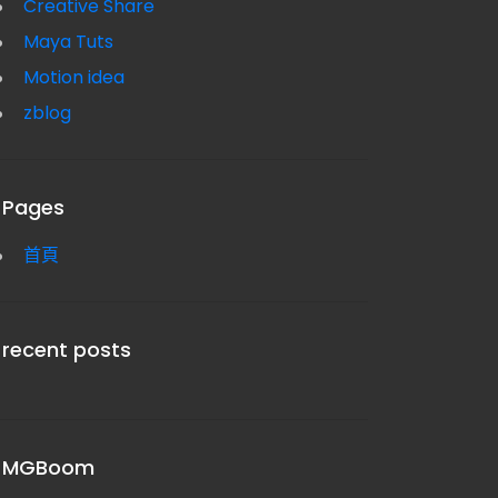
Creative Share
Maya Tuts
Motion idea
zblog
Pages
首頁
recent posts
MGBoom