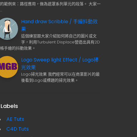
用的範例來：路徑應用，做為遮罩系列單元的段落。 大家一
…
Hand draw Scribble / 手繪抖動效
果
這個練習跟大家介紹如何將自己的圖片或文
字，利用Turbulent Displace營造出具有2D
逐格手繪的抖動效果。
Logo Sweep light Effect / Logo掃
光效果
Logo掃光效果 我們經常可以在商業影片的最
後看到Logo或標題的掃光效果。
Labels
AE Tuts
C4D Tuts