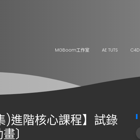
MGBoom工作室
AE TUTS
C4D
下集)進階核心課程】試錄
動畫〕