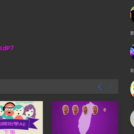
要
6KdP7
首