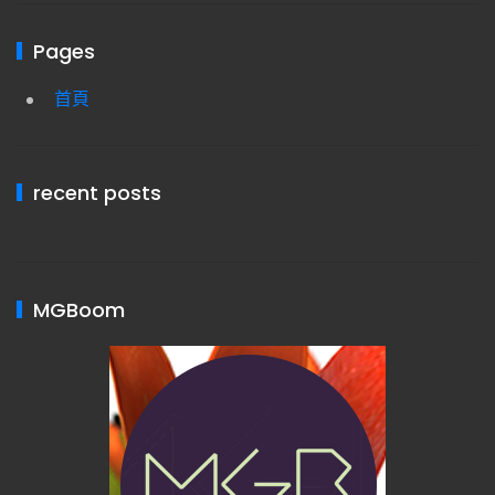
Pages
首頁
recent posts
MGBoom