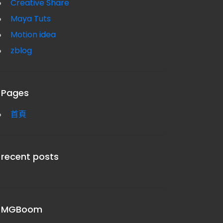
Creative Share
Maya Tuts
Motion idea
zblog
Pages
首頁
NELSON 3D 角色建模_頭部篇
TRAX EDITOR 非線性動畫的設定方法
recent posts
DEC 19, 2018
JUN 16, 2018
MGBoom