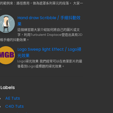
用的範例來：路徑應用，做為遮罩系列單元的段落。 大家一
…
Hand draw Scribble / 手繪抖動效
果
這個練習跟大家介紹如何將自己的圖片或文
字，利用Turbulent Displace營造出具有2D
逐格手繪的抖動效果。
Logo Sweep light Effect / Logo掃
光效果
Logo掃光效果 我們經常可以在商業影片的最
後看到Logo或標題的掃光效果。
Labels
AE Tuts
C4D Tuts