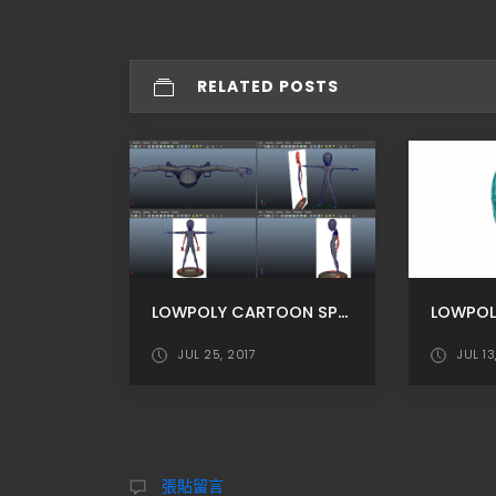
RELATED POSTS
LOWPOLY CARTOON SPYMAN MODELING P5 / 手與身體的結合
JUL 25, 2017
JUL 13
張貼留言