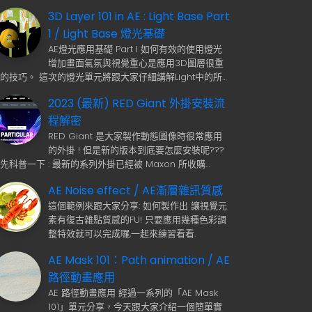
3D Layer 101 in AE : Light Base Part
1 / Light Base 燈光基礎
AE燈光應用基礎 Part I 如何有效的使用燈光
增加畫面氣氛與視覺重心是應用3D圖層很重
的技巧。 這次的燈光單元將跟大家仔細講解Light中的所…
2023 (最新) RED Giant 外掛安裝流
程解密
RED Giant 是大家製作動態圖像時很常應用
的外掛 ! 但是新的版本到底要怎麼安裝呢???
先科普一下 : 最新的系列外掛已經被 Maxon 所收購…
AE Noise effect / AE漸層雜訊質感
這個範例來跟大家分享: 如何製作出 讓視覺元
素有復古雜點質感的FU! 只要應用幾種色彩調
整特效就可以完成囉,一起來練習看看.
AE Mask 101：Path animation / AE
路徑動畫應用
AE 路徑動畫應用 經過一系列的「AE Mask
101」單元分享，今天跟大家介紹一個簡單實