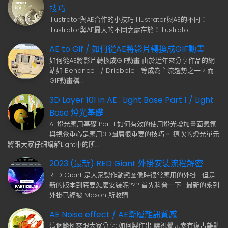
技巧
Illustrator與AE合作的小技巧 Illustrator與AE的不同：
Illustrator與AE最大的不同之處在於：Illustrato…
AE to Gif / 如何從AE將影片轉換成GIF動畫
如何從AE將影片轉換成GIF動畫 由於近年來分享作品的網
站如 Behance / Dribbble 等成為主流趨勢之一，而
GIF動畫檔…
3D Layer 101 in AE : Light Base Part 1 / Light
Base 燈光基礎
AE燈光應用基礎 Part I 如何有效的使用燈光增加畫面氣氛
與視覺重心是應用3D圖層很重要的技巧。 這次的燈光單元
將跟大家仔細講解Light中的所…
2023 (最新) RED Giant 外掛安裝流程解密
RED Giant 是大家製作動態圖像時很常應用的外掛 ! 但是
新的版本到底要怎麼安裝呢??? 首先科普一下 : 最新的系列
外掛已經被 Maxon 所收購…
AE Noise effect / AE漸層雜訊質感
這個範例來跟大家分享: 如何製作出 讓視覺元素有復古雜點