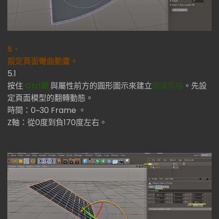
5、
設定頁面彎曲動畫。
5.1
按住
Ctrl鍵
與屬性前方的圓形圖示來建立
關鍵影格
。先設
定頁面模型的翻轉動態。
時間：0~30 Frame 。
Z軸：從0度到負170度左右。