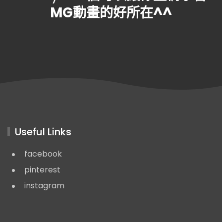
MG動畫的好所在^^
Useful Links
facebook
pinterest
instagram