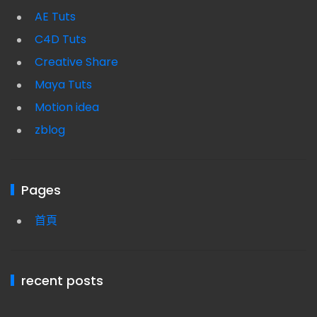
AE Tuts
C4D Tuts
Creative Share
Maya Tuts
Motion idea
zblog
Pages
首頁
recent posts