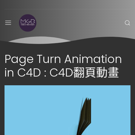
Page Turn Animation
in C4D : C4D翻頁動畫