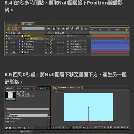
8.4
在
1
秒多時間點，選取
Null
圖層設下
Position
關鍵影
格。
8.5
回到
0
秒處，將
Null
圖層下移至畫面下方，產生另一關
鍵影格。