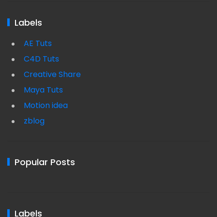
Labels
AE Tuts
C4D Tuts
Creative Share
Maya Tuts
Motion idea
zblog
Popular Posts
Labels