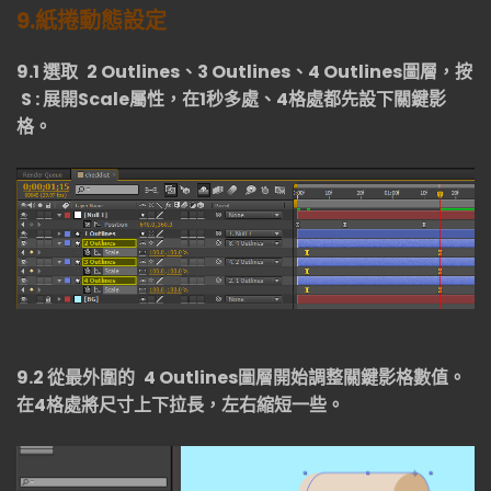
9.
紙捲動態設定
9.1
選取
2 Outlines
、
3 Outlines
、
4 Outlines
圖層，按
S :
展開
Scale
屬性，在
1
秒多處、
4
格處都先設下關鍵影
格。
9.2
從最外圍的
4 Outlines
圖層開始調整關鍵影格數值。
在
4
格處將尺寸上下拉長，左右縮短一些。