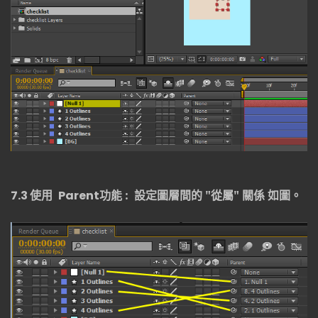
7.3
使用
Parent
功能 : 設定圖層間的 "從屬" 關係 如圖。