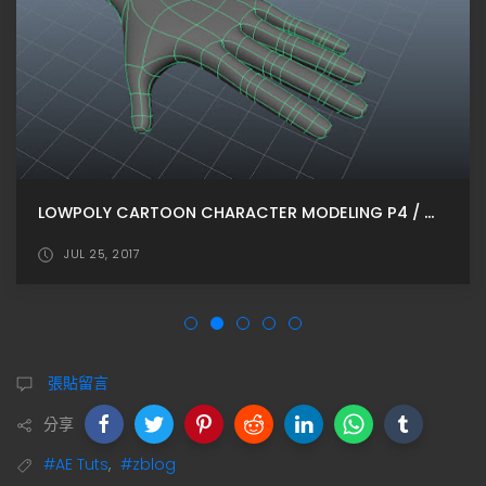
LOWPOLY CARTOON CHARACTER MODELING P4 / 手部建模
JUL 25, 2017
張貼留言
分享
#AE Tuts
,
#zblog