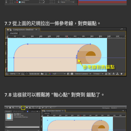
7.7
從上面的尺規拉出一條參考線，對齊錨點。
7.8 這樣
就可以輕鬆將 "軸心點" 對齊到 錨點了。