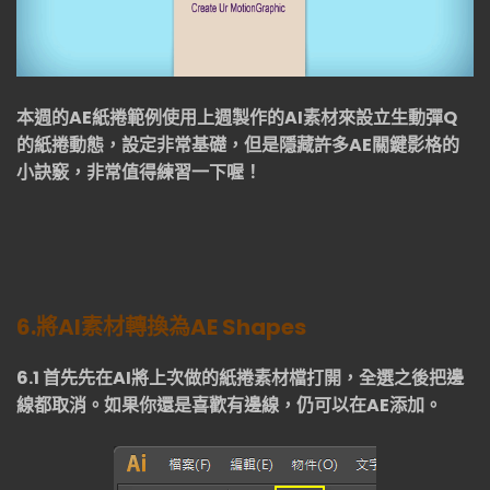
本週的
AE
紙捲範例使用上週製作的
AI
素材來設立生動彈
Q
的紙捲動態，設定非常基礎，但是隱藏許多
AE
關鍵影格的
小訣竅，非常值得練習一下喔！
6.
將
AI
素材轉換為
AE Shapes
6.1
首先先在
AI
將上次做的紙捲素材檔打開，全選之後把邊
線都取消。如果你還是喜歡有邊線，仍可以在
AE
添加。