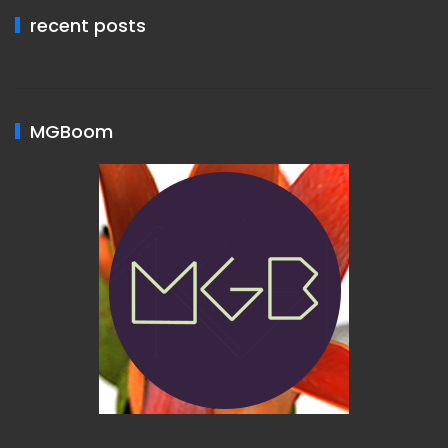
recent posts
MGBoom