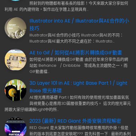
照射到的物體都有著長長的陰影！今天來跟大家分享如何
利用 AE 的內建特效，製作出在字體上呈現具有…
Illustrator into AE / Illustrator與AE合作的小
技巧
Illustrator與AE合作的小技巧 Illustrator與AE的不同：
Illustrator與AE最大的不同之處在於：Illustrato…
AE to Gif / 如何從AE將影片轉換成GIF動畫
如何從AE將影片轉換成GIF動畫 由於近年來分享作品的網
站如 Behance / Dribbble 等成為主流趨勢之一，而
GIF動畫檔…
3D Layer 101 in AE : Light Base Part 1 / Light
Base 燈光基礎
AE燈光應用基礎 Part I 如何有效的使用燈光增加畫面氣氛
與視覺重心是應用3D圖層很重要的技巧。 這次的燈光單元
將跟大家仔細講解Light中的所…
2023 (最新) RED Giant 外掛安裝流程解密
RED Giant 是大家製作動態圖像時很常應用的外掛 ! 但是
新的版本到底要怎麼安裝呢??? 首先科普一下 : 最新的系列