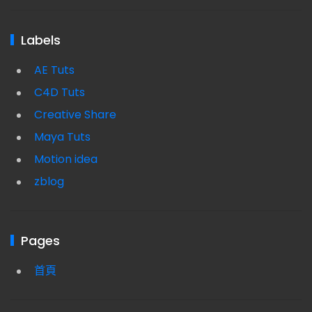
Labels
AE Tuts
C4D Tuts
Creative Share
Maya Tuts
Motion idea
zblog
Pages
首頁