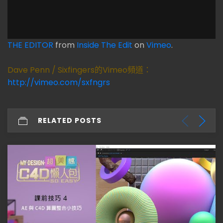
THE EDITOR
from
Inside The Edit
on
Vimeo
.
Dave Penn / Sixfingers的Vimeo頻道：
http://vimeo.com/sxfngrs
RELATED POSTS